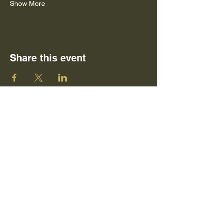
Show More
Share this event
© 2026 Vogesenhof
KONTAKT
Instagram: @vogesenhof.frankreich