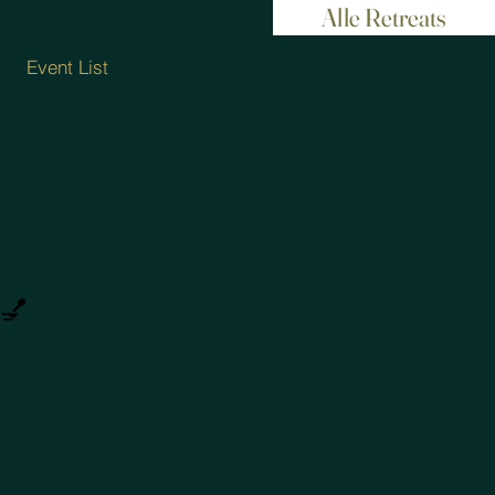
Alle Retreats
Event List
 💅
1