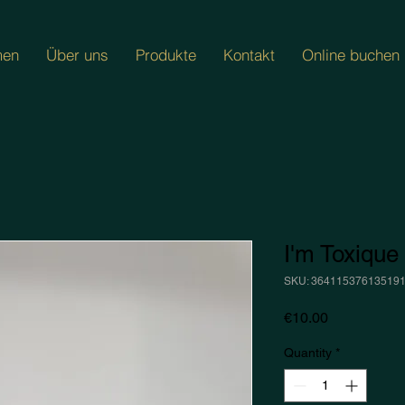
men
Über uns
Produkte
Kontakt
Online buchen
I'm Toxique
SKU: 36411537613519
Price
€10.00
Quantity
*