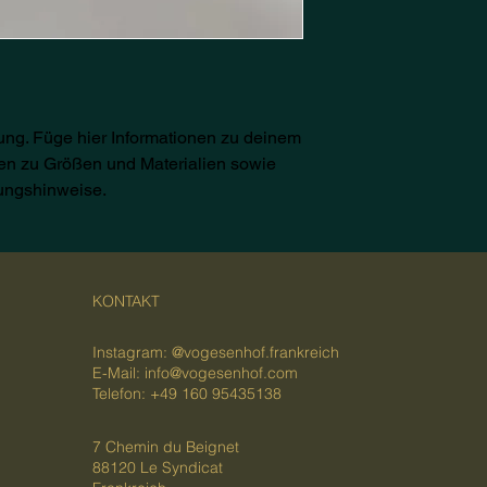
ung. Füge hier Informationen zu deinem 
nen zu Größen und Materialien sowie 
ungshinweise.
KONTAKT
Instagram: @vogesenhof.frankreich
E-Mail:
info@vogesenhof.com
Telefon: +49 160 95435138
7 Chemin du Beignet
88120 Le Syndicat