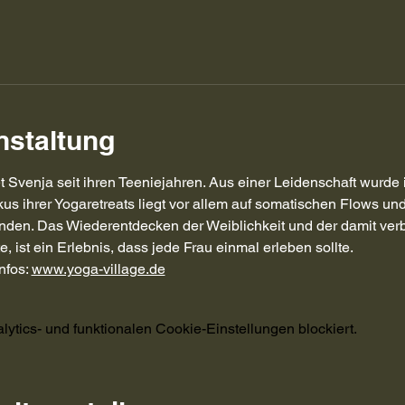
nstaltung
 Svenja seit ihren Teeniejahren. Aus einer Leidenschaft wurde ih
kus ihrer Yogaretreats liegt vor allem auf somatischen Flows und
inden. Das Wiederentdecken der Weiblichkeit und der damit ver
, ist ein Erlebnis, dass jede Frau einmal erleben sollte.
nfos: 
www.yoga-village.de
tics- und funktionalen Cookie-Einstellungen blockiert.