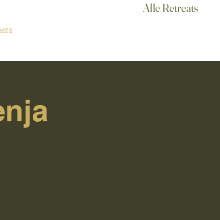
Alle Retreats
eats
enja