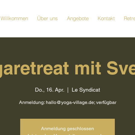
Willkommen
Über uns
Angebote
Kontakt
Retr
aretreat mit Sv
Do., 16. Apr.
  |  
Le Syndicat
Anmeldung: hallo@yoga-village.de; verfügbar
Anmeldung geschlossen